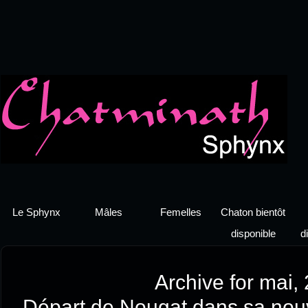
Le Sphynx
Mâles
Femelles
Chaton bientôt
disponible
d
Archive for mai,
Départ de Nougat dans sa nouv