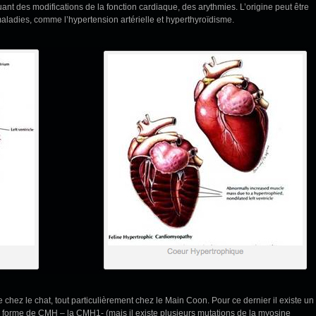
nt des modifications de la fonction cardiaque, des arythmies. L’origine peut être
ladies, comme l’hypertension artérielle et hyperthyroïdisme.
hez le chat, tout particulièrement chez le Main Coon. Pour ce dernier il existe un
e forme de CMH – la CMH1- (mais il existe plusieurs mutations de la myosine