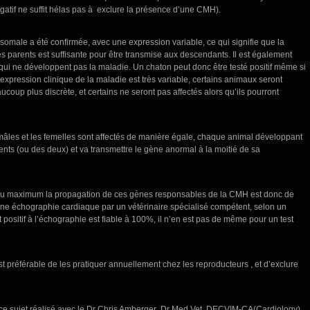
atif ne suffit hélas pas à exclure la présence d’une CMH).
somale a été confirmée, avec une expression variable, ce qui signifie que la
parents est suffisante pour être transmise aux descendants. Il est également
qui ne développent pas la maladie. Un chaton peut donc être testé positif même si
’expression clinique de la maladie est très variable, certains animaux seront
oup plus discrète, et certains ne seront pas affectés alors qu’ils pourront
 mâles et les femelles sont affectés de manière égale, chaque animal développant
ents (ou des deux) et va transmettre le gène anormal à la moitié de sa
au maximum la propagation de ces gènes responsables de la CMH est donc de
ne échographie cardiaque par un vétérinaire spécialisé compétent, selon un
 positif à l’échographie est fiable à 100%, il n’en est pas de même pour un test
t préférable de les pratiquer annuellement chez les reproducteurs , et d’exclure
 à ce sujet réalisé avec le Dr Chris Amberger ,Dr Med Vet, DECVIM-CA(Cardiology)