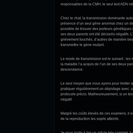
responsables de la CMH, le seul test ADN nég
Chez le chat, la transmission dominante auto
présence d’un seul gène anormal chez un des 
possible de trouver des porteurs génétiques 
ses deux parents ont été déclarés négatifs. L
grièvement touchés, d’autres de manière beauc
transmettre le gène mutant.
Le mode de transmission est le suivant : les
la maladie l’a acquis de l’un de ses deux par
descendance.
Le seul moyen que nous ayons pour limiter 
pratiquer régulièrement un dépistage avec u
protocole précis. Malheureusement, si un test
négatif.
Malgré les coûts élevés de ces examens, il es
de la reproduction les sujets atteints .
Je vous invite à lire un article très complet