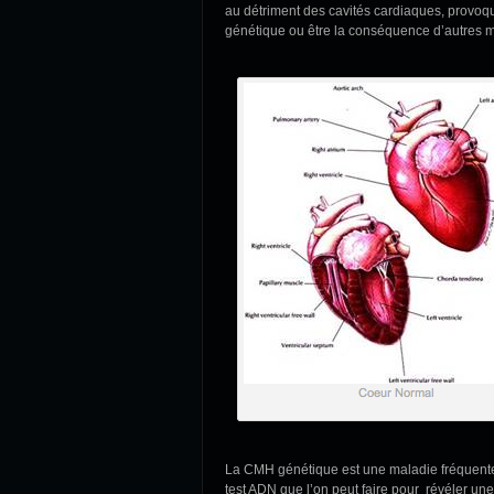
au détriment des cavités cardiaques, provoqua
génétique ou être la conséquence d’autres ma
La CMH génétique est une maladie fréquente c
test ADN que l’on peut faire pour révéler un