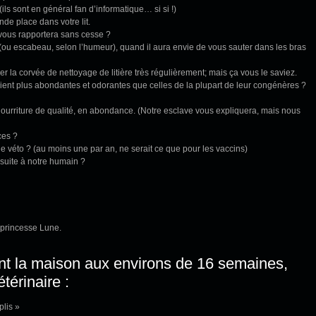
ils sont en général fan d’informatique… si si !)
nde place dans votre lit.
 vous rapportera sans cesse ?
 (ou escabeau, selon l’humeur), quand il aura envie de vous sauter dans les bras
r la corvée de nettoyage de litière très régulièrement; mais ça vous le saviez.
ient plus abondantes et odorantes que celles de la plupart de leur congénères ?
ourriture de qualité, en abondance. (Notre esclave vous expliquera, mais nous
ces ?
e véto ? (au moins une par an, ne serait ce que pour les vaccins)
suite à notre humain ?
a princesse Lune.
nt la maison aux environs de 16 semaines,
térinaire :
plis »