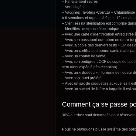
– Parfaitement sevrés
– Vermifugés
– Vaccinés Thyphus -Corryza – Chlamidiose (
à 6 semaines et rappels à 9 puis 12 semaines
– Stérilisés (la stérilisation est comprise dans
– Identifiés avec puce électronique
– Avec une carte d’identification enregistrée 
– Avec son passeport européen en ordre (et 
– Avec la copie des derniers tests HCM des 
– Avec un certificat de bonne santé établi par
– Avec un contrat de vente
– Avec son pedigree LOOF ou copie de la décl
sera alors expédié dès réception)
– Avec un « doudou » imprégné de l’odeur de l
– Avec son jouet préféré
– Avec un sac de croquettes auxquelles il es
– Avec un sachet de litière à laquelle il est h
Comment ça se passe pou
30% d’arrhes sont demandés pour réserver un
Nous ne pratiquons plus le système des opti