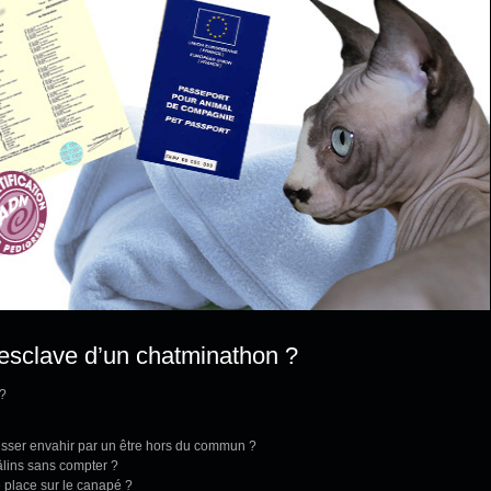
’esclave d’un chatminathon ?
 ?
aisser envahir par un être hors du commun ?
âlins sans compter ?
e place sur le canapé ?