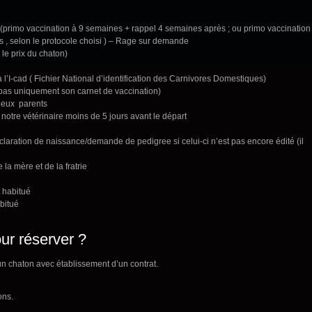
primo vaccination à 9 semaines + rappel 4 semaines après ; ou primo vaccination
 , selon le protocole choisi ) – Rage sur demande
 le prix du chaton)
à l’I-cad ( Fichier National d’identification des Carnivores Domestiques)
pas uniquement son carnet de vaccination)
deux parents
 notre vétérinaire moins de 5 jours avant le départ
aration de naissance/demande de pedigree si celui-ci n’est pas encore édité (il
a mère et de la fratrie
t habitué
abitué
r réserver ?
 chaton avec établissement d’un contrat.
ons.