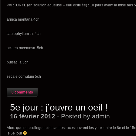
PARTURYL (en solution aqueuse – eau distillée) : 10 jours avant la mise bas 5 
arnica montana 4ch
caulophyllum th. 4ch
actaea racemosa 5ch
pulsatilla 5ch
secale cornutum 5ch
0 comments
5e jour : j’ouvre un oeil !
16 février 2012
- Posted by admin
Alors que nos collegues des autres races ouvrent les yeux entre le 8e et le 15e
le 6e jour