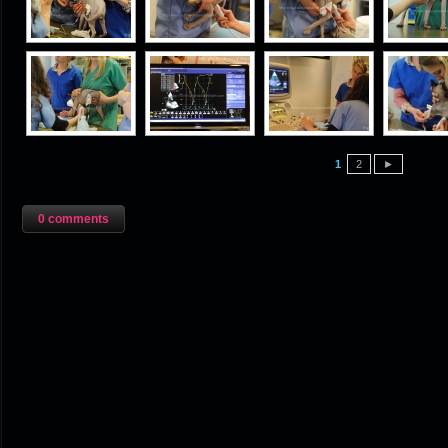
1
2
►
0 comments