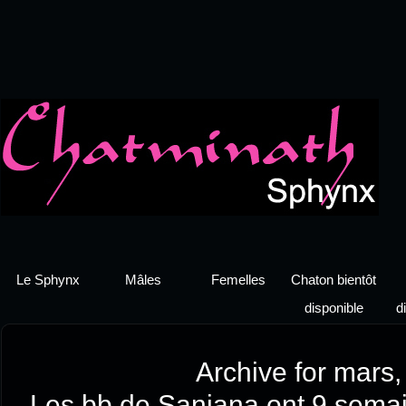
Le Sphynx
Mâles
Femelles
Chaton bientôt
disponible
d
Archive for mars
Les bb de Sanjana ont 9 semai