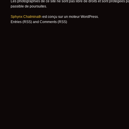
Les photographies de ce site ne sont pas libre de droits et sont protégées p
passible de poursuites.
Sphynx Chatminath
est conçu sur un moteur
WordPress
.
Entries (RSS)
and
Comments (RSS)