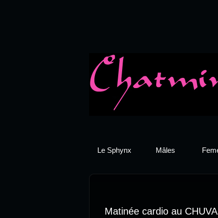
Le Sphynx
Mâles
Feme
Matinée cardio au CHUVA à