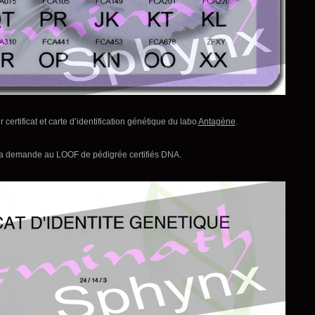
 certificat et carte d’identification génétique du labo
Antagène
.
 la demande au LOOF de pédigrée certifiés DNA.