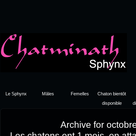
Le Sphynx
Mâles
Femelles
Chaton bientôt
disponible
d
Archive for octobr
Les chatons ont 1 mois, on att